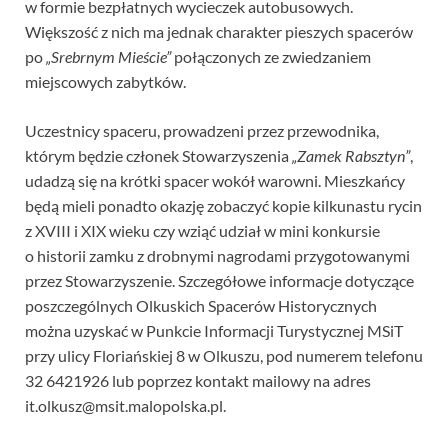
w formie bezpłatnych wycieczek autobusowych.
Większość z nich ma jednak charakter pieszych spacerów
po
„Srebrnym Mieście”
połączonych ze zwiedzaniem
miejscowych zabytków.
Uczestnicy spaceru, prowadzeni przez przewodnika,
którym będzie członek Stowarzyszenia
„Zamek Rabsztyn”
,
udadzą się na krótki spacer wokół warowni. Mieszkańcy
będą mieli ponadto okazję zobaczyć kopie kilkunastu rycin
z XVIII i XIX wieku czy wziąć udział w mini konkursie
o historii zamku z drobnymi nagrodami przygotowanymi
przez Stowarzyszenie. Szczegółowe informacje dotyczące
poszczególnych Olkuskich Spacerów Historycznych
można uzyskać w Punkcie Informacji Turystycznej MSiT
przy ulicy Floriańskiej 8 w Olkuszu, pod numerem telefonu
32 6421926 lub poprzez kontakt mailowy na adres
it.olkusz@msit.malopolska.pl
.