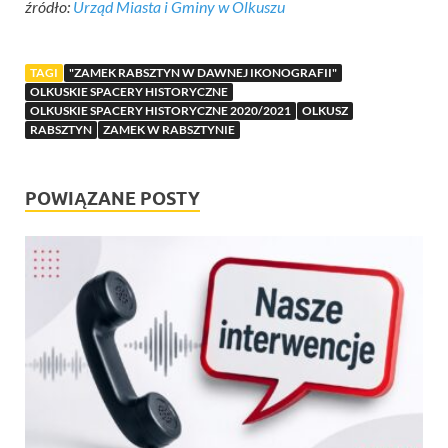
źródło:
Urząd Miasta i Gminy w Olkuszu
TAGI
"ZAMEK RABSZTYN W DAWNEJ IKONOGRAFII"
OLKUSKIE SPACERY HISTORYCZNE
OLKUSKIE SPACERY HISTORYCZNE 2020/2021
OLKUSZ
RABSZTYN
ZAMEK W RABSZTYNIE
POWIĄZANE POSTY