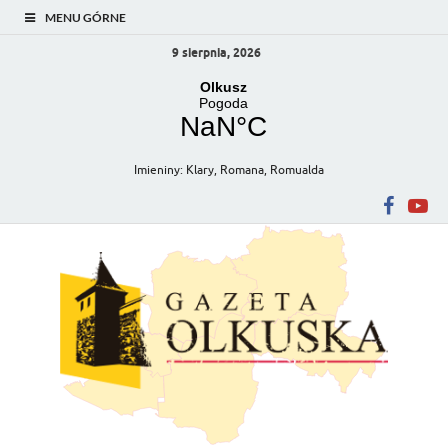
MENU GÓRNE
9 sierpnia, 2026
Imieniny
:
Klary
,
Romana
,
Romualda
Gazeta Olkuska