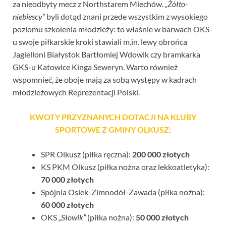
za nieodbyty mecz z Northstarem Miechów.
„Żółto-
niebiescy”
byli dotąd znani przede wszystkim z wysokiego
poziomu szkolenia młodzieży: to właśnie w barwach OKS-
u swoje piłkarskie kroki stawiali m.in. lewy obrońca
Jagielloni Białystok Bartłomiej Wdowik czy bramkarka
GKS-u Katowice Kinga Seweryn. Warto również
wspomnieć, że oboje mają za sobą występy w kadrach
młodzieżowych Reprezentacji Polski.
KWOTY PRZYZNANYCH DOTACJI NA KLUBY
SPORTOWE Z GMINY OLKUSZ:
SPR Olkusz (piłka ręczna):
200 000 złotych
KS PKM Olkusz (piłka nożna oraz lekkoatletyka):
70 000 złotych
Spójnia Osiek-Zimnodół-Zawada (piłka nożna):
60 000 złotych
OKS
„Słowik”
(piłka nożna):
50 000 złotych