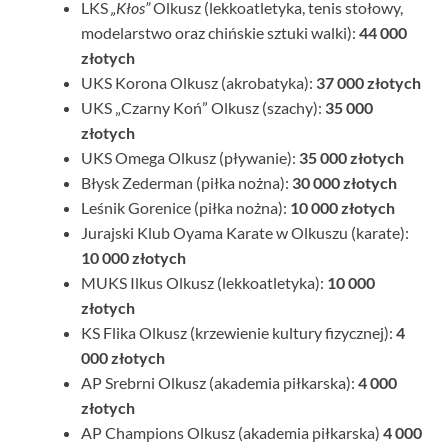
LKS
„Kłos”
Olkusz (lekkoatletyka, tenis stołowy,
modelarstwo oraz chińskie sztuki walki):
44 000
złotych
UKS Korona Olkusz (akrobatyka):
37 000 złotych
UKS „Czarny Koń” Olkusz (szachy):
35 000
złotych
UKS Omega Olkusz (pływanie):
35 000 złotych
Błysk Zederman (piłka nożna):
30 000 złotych
Leśnik Gorenice (piłka nożna):
10 000 złotych
Jurajski Klub Oyama Karate w Olkuszu (karate):
10 000 złotych
MUKS Ilkus Olkusz (lekkoatletyka):
10 000
złotych
KS Flika Olkusz (krzewienie kultury fizycznej):
4
000 złotych
AP Srebrni Olkusz (akademia piłkarska):
4 000
złotych
AP Champions Olkusz (akademia piłkarska)
4 000