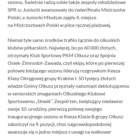
sezonu. Świetnie radzą sobie także zespoły młodzieżowe
SPR-u: Juniorki awansowały do ćwierćfinału Mistrzostw
Polski, a Juniorki Młodsze zajęły 4. miejsce
na Mistrzostwach Polski w piłce ręcznej plażowej.
Niemal tyle samo środków trafiło łącznie do olkuskich
klubów piłkarskich. Najwięcej, bo po 60 000 złotych,
otrzymały Klub Sportowy PKM Olkusz oraz Spójnia
Osiek-Zimnodoł-Zawada, czyli ekipy, które po pierwszej
połowie bieżącego sezonu liderują rozgrywkom Keeza
Klasy Okręgowej grupy Kraków I. 50 tysięcy złotych
władze Gminy Olkusz przyznały natomiast debiutującemu
w seniorskich zmaganiach Olkuskiego Klubowi
Sportowemu
„Słowik”
. Zespół ten, świętujący niedawno
swoje 10. urodziny, pierwszą połowę swojego
inauguracyjnego sezonu w Keeza Klasie B grupy Olkusz
zakończył na 9. pozycji, choć najprawdopodobniej
awansuje się o jedno miejsce z uwagi na walkower