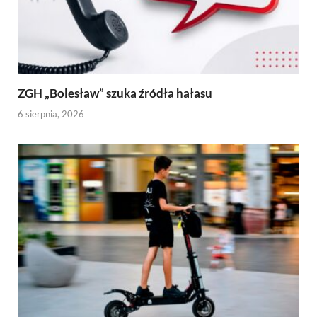
ZGH „Bolesław” szuka źródła hałasu
6 sierpnia, 2026