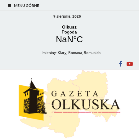
MENU GÓRNE
9 sierpnia, 2026
Imieniny
:
Klary
,
Romana
,
Romualda
Gazeta Olkuska