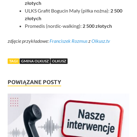
złotych
ULKS Grafit Bogucin Mały (piłka nożna):
2 500
złotych
Promedis (nordic-walking):
2 500 złotych
zdjęcie przykładowe:
Franciszek Rozmus
z
Olkusz.tv
TAGI
GMINA OLKUSZ
OLKUSZ
POWIĄZANE POSTY