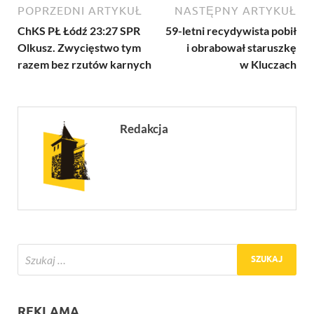
POPRZEDNI ARTYKUŁ
NASTĘPNY ARTYKUŁ
ChKS PŁ Łódź 23:27 SPR
59-letni recydywista pobił
Olkusz. Zwycięstwo tym
i obrabował staruszkę
razem bez rzutów karnych
w Kluczach
Redakcja
REKLAMA