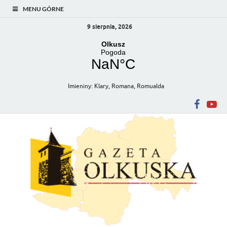
MENU GÓRNE
9 sierpnia, 2026
Imieniny
:
Klary
,
Romana
,
Romualda
Gazeta Olkuska