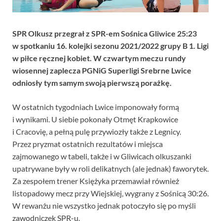
SPR Olkusz przegrał z SPR-em Sośnica Gliwice 25:23
w spotkaniu 16. kolejki sezonu 2021/2022 grupy B 1. Ligi
w piłce ręcznej kobiet. W czwartym meczu rundy
wiosennej zaplecza PGNiG Superligi Srebrne Lwice
odniosły tym samym swoją pierwszą porażkę.
W ostatnich tygodniach Lwice imponowały formą
i wynikami. U siebie pokonały Otmęt Krapkowice
i Cracovię, a pełną pulę przywiozły także z Legnicy.
Przez pryzmat ostatnich rezultatów i miejsca
zajmowanego w tabeli, także i w Gliwicach olkuszanki
upatrywane były w roli delikatnych (ale jednak) faworytek.
Za zespołem trener Księżyka przemawiał również
listopadowy mecz przy Wiejskiej, wygrany z Sośnicą 30:26.
W rewanżu nie wszystko jednak potoczyło się po myśli
zawodniczek SPR-u.