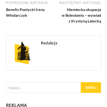
POPRZEDNI ARTYKUŁ
NASTĘPNY ARTYKUŁ
Benefis Poetycki Ireny
Niemiecka okupacja
Włodarczyk
w Bolesławiu – wywiad
z Krystyną Latecką
Redakcja
REKLAMA