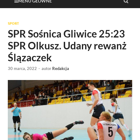
MENU GŁÓWNE
SPORT
SPR Sośnica Gliwice 25:23
SPR Olkusz. Udany rewanż
Ślązaczek
30 marca, 2022
-
autor
Redakcja