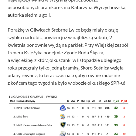
usposobionych bramkarek ma Katarzyna Wyrzychowska,
autorka siedmiu goli.
Porażkę w Gliwicach Srebrne Lwice będą miały okazję
szybko nadrobić, bowiem już w najbliższą sobotę 2
kwietnia ponownie wyjdą na parkiet. Przy Wiejskiej zespół
trenera Księżyka podejmie Zgodę Ruda Śląska,
a więc ekipę, z którą olkuszanki w listopadzie ubiegłego
roku przegrały tylko jedną bramką. Skoro Sośnica wzięła
udany rewanż, to teraz czas na to, aby równie radośnie
z końcem tego tygodnia było w obozie olkuskiego SPR-u!