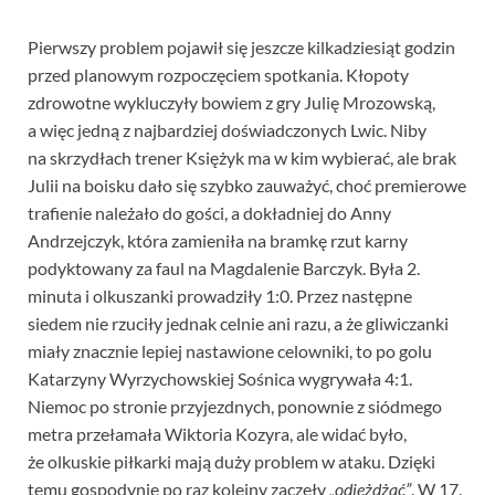
Pierwszy problem pojawił się jeszcze kilkadziesiąt godzin
przed planowym rozpoczęciem spotkania. Kłopoty
zdrowotne wykluczyły bowiem z gry Julię Mrozowską,
a więc jedną z najbardziej doświadczonych Lwic. Niby
na skrzydłach trener Księżyk ma w kim wybierać, ale brak
Julii na boisku dało się szybko zauważyć, choć premierowe
trafienie należało do gości, a dokładniej do Anny
Andrzejczyk, która zamieniła na bramkę rzut karny
podyktowany za faul na Magdalenie Barczyk. Była 2.
minuta i olkuszanki prowadziły 1:0. Przez następne
siedem nie rzuciły jednak celnie ani razu, a że gliwiczanki
miały znacznie lepiej nastawione celowniki, to po golu
Katarzyny Wyrzychowskiej Sośnica wygrywała 4:1.
Niemoc po stronie przyjezdnych, ponownie z siódmego
metra przełamała Wiktoria Kozyra, ale widać było,
że olkuskie piłkarki mają duży problem w ataku. Dzięki
temu gospodynie po raz kolejny zaczęły
„odjeżdżać”
. W 17.