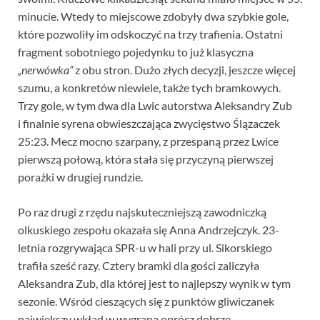
minucie. Wtedy to miejscowe zdobyły dwa szybkie gole,
które pozwoliły im odskoczyć na trzy trafienia. Ostatni
fragment sobotniego pojedynku to już klasyczna
„nerwówka”
z obu stron. Dużo złych decyzji, jeszcze więcej
szumu, a konkretów niewiele, także tych bramkowych.
Trzy gole, w tym dwa dla Lwic autorstwa Aleksandry Zub
i finalnie syrena obwieszczająca zwycięstwo Ślązaczek
25:23. Mecz mocno szarpany, z przespaną przez Lwice
pierwszą połową, która stała się przyczyną pierwszej
porażki w drugiej rundzie.
Po raz drugi z rzędu najskuteczniejszą zawodniczką
olkuskiego zespołu okazała się Anna Andrzejczyk. 23-
letnia rozgrywająca SPR-u w hali przy ul. Sikorskiego
trafiła sześć razy. Cztery bramki dla gości zaliczyła
Aleksandra Zub, dla której jest to najlepszy wynik w tym
sezonie. Wśród cieszących się z punktów gliwiczanek
największy wkład w wygraną oprócz dobrze