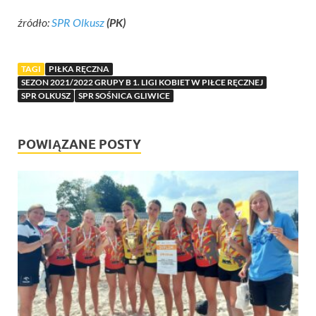
źródło:
SPR Olkusz
(PK)
TAGI
PIŁKA RĘCZNA
SEZON 2021/2022 GRUPY B 1. LIGI KOBIET W PIŁCE RĘCZNEJ
SPR OLKUSZ
SPR SOŚNICA GLIWICE
POWIĄZANE POSTY