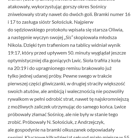
atakowały, wykorzystując gorszy okres Sośnicy
zniwelowały straty nawet do dwóch goli. Bramki numer 16
i 17 to zasługa sióstr Sołościuk. Najpierw
do sędziowskiego protokołu wpisała się starsza Oliwia,
a następnie wyczyn swojej
„Sis”
skopiowała młodsza
Nikola. Dzięki tym trafieniom na tablicy widniał wynik
19:17, który przed upływem 50. minuty wyglądał jeszcze
optymistyczniej dla goniących Lwic. Sioła trafiła z koła
na 20:19 i do upragnionego remisu brakowało już
tylko jednej udanej próby. Pewne swego w trakcie
pierwszej części gliwiczanki, w drugiej straciły większość
swoich atutów, ale ambicją i walecznością nie pozwoliły
rywalkom w pełni odrobić strat, nawet tę najskromniejszą
z możliwych zaliczek utrzymując do samego końca. Lwice
próbowały złamać Sośnicę, ale nie były w stanie tego
zrobić. Próbowały N. Sołościuk, z Andrzejczyk,
ale gospodynie na bramki olkuszanek odpowiadały
swoimi. Kluczowe kilkadziesiąt sekund miało miejsce w 55.