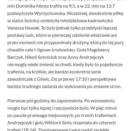
min Dominika Nimsz trafiła na 9:5, a w 22. min na 13:7
podwyższyła Wyrzychowska. Wcześniej, dwukrotnie piłkę
w siatce Sośnicy umieściła młodzieżowa kadrowiczka
Vanessa Nowak. To były jednak tylko przebłyski lepszej
postawy Lwic, które w pierwszej odsłonie właściwie ani
przez moment nie przypominały drużyny, którą do tej pory
chwaliło całe I-ligowe środowisko. Gole Magdaleny
Barczyk, Nikoli Sołościuk oraz Anny Andrzejczyk
nie mogły wiele zmienić w chwili, kiedy były to pojedyncze
trafienia, na krótkie, ale bardzo konkretne serie
zawodniczek z Gliwic. Do przerwy 17:10 i perspektywa
bardzo trudnego zadania do wykonania po zmianie stron.
Pierwsze pół godziny do zapomnienia. Po wznowieniu
mogło być tylko lepiej i rzeczywiście było. W pięć minut
po pauzie przewaga miejscowych, po trzech trafieniach
Andrzejczyk i golu Wiktorii Sioły stopniała do czterech
trafień (18:14). Zmotywowane Lwice nadal zaciekle