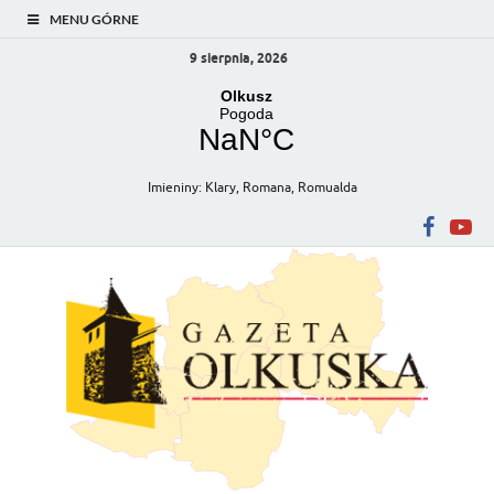
MENU GÓRNE
9 sierpnia, 2026
Imieniny
:
Klary
,
Romana
,
Romualda
Gazeta Olkuska