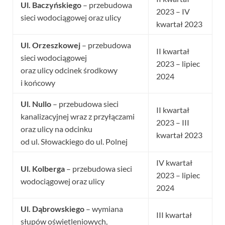
Ul. Baczyńskiego
– przebudowa
2023 – IV
sieci wodociągowej oraz ulicy
kwartał 2023
Ul. Orzeszkowej
– przebudowa
II kwartał
sieci wodociągowej
2023 – lipiec
oraz ulicy odcinek środkowy
2024
i końcowy
Ul. Nullo
– przebudowa sieci
II kwartał
kanalizacyjnej wraz z przyłączami
2023 – III
oraz ulicy na odcinku
kwartał 2023
od ul. Słowackiego do ul. Polnej
IV kwartał
Ul. Kolberga
– przebudowa sieci
2023 – lipiec
wodociągowej oraz ulicy
2024
Ul. Dąbrowskiego
– wymiana
III kwartał
słupów oświetleniowych,