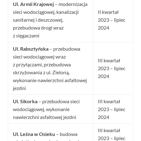
Ul. Armii Krajowej
– modernizacja
sieci wodociągowej, kanalizacji
II kwartał
sanitarnej i deszczowej,
2023 – lipiec
przebudowa drogi wraz
2024
z sięgaczami
Ul. Rabsztyńska
– przebudowa
sieci wodociągowej wraz
III kwartał
z przyłączami, przebudowa
2023 – lipiec
skrzyżowania z ul. Zieloną,
2024
wykonanie nawierzchni asfaltowej
jezdni
Ul. Sikorka
– przebudowa sieci
III kwartał
wodociągowej, wykonanie
2023 – lipiec
nawierzchni asfaltowej jezdni
2024
III kwartał
Ul. Leśna w Osieku
– budowa
2023 – lipiec