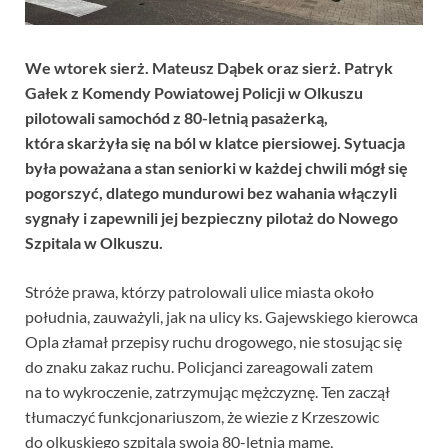
We wtorek sierż. Mateusz Dąbek oraz sierż. Patryk
Gałek z Komendy Powiatowej Policji w Olkuszu
pilotowali samochód z 80-letnią pasażerką,
która skarżyła się na ból w klatce piersiowej. Sytuacja
była poważana a stan seniorki w każdej chwili mógł się
pogorszyć, dlatego mundurowi bez wahania włączyli
sygnały i zapewnili jej bezpieczny pilotaż do Nowego
Szpitala w Olkuszu.
Stróże prawa, którzy patrolowali ulice miasta około
południa, zauważyli, jak na ulicy ks. Gajewskiego kierowca
Opla złamał przepisy ruchu drogowego, nie stosując się
do znaku zakaz ruchu. Policjanci zareagowali zatem
na to wykroczenie, zatrzymując mężczyznę. Ten zaczął
tłumaczyć funkcjonariuszom, że wiezie z Krzeszowic
do olkuskiego szpitala swoją 80-letnią mamę,