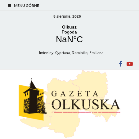
MENU GÓRNE
8 sierpnia, 2026
Imieniny
:
Cypriana
,
Dominika
,
Emiliana
Gazeta Olkuska