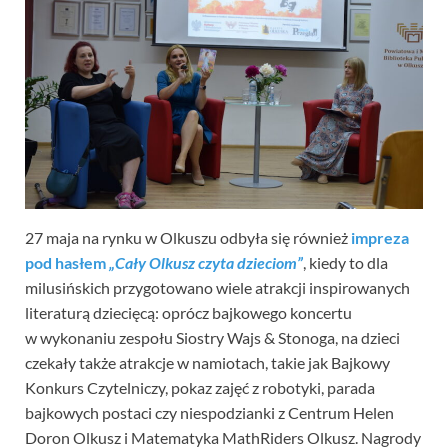
27 maja na rynku w Olkuszu odbyła się również
impreza
pod hasłem
„Cały Olkusz
czyta dzieciom”
, kiedy to dla
milusińskich przygotowano wiele atrakcji inspirowanych
literaturą dziecięcą: oprócz bajkowego koncertu
w wykonaniu zespołu Siostry Wajs & Stonoga, na dzieci
czekały także atrakcje w namiotach, takie jak Bajkowy
Konkurs Czytelniczy, pokaz zajęć z robotyki, parada
bajkowych postaci czy niespodzianki z Centrum Helen
Doron Olkusz i Matematyka MathRiders Olkusz. Nagrody