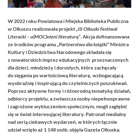
W 2022 roku Powiatowa i Miejska Biblioteka Publiczna
w Olkuszu realizowała projekt
„III Olkuski Festiwal
Literacki – u(MOC)nieni literaturą”
. Akcja dofinansowana
ze środków programu
„Partnerstwo dla książki”
Ministra
Kultury i Dziedzictwa Narodowego składała się
z nowatorskich imprez edukacyjnych przeznaczonych
dla dzieci, młodzieży i dorosłych, które zachęcały
do sięgania po wartościową literaturę, wzbogacającą
wyobraźnię i inspirującą do czytelniczych poszukiwań.
Poprzez aktywne formy i różnorodną tematykę działań,
odbiorcy projektu, a zwłaszcza osoby niepełnosprawne
i zagrożone wykluczeniem społecznym, mogli zagłębić
się w świat interesującej literatury. Patronat medialny
nad serią ciekawych wydarzeń, w których łącznie
udział wzięło aż 1 148 osób, objęła Gazeta Olkuska.