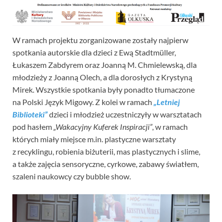
W ramach projektu zorganizowane zostały najpierw
spotkania autorskie dla dzieci z Ewą Stadtmüller,
Łukaszem Zabdyrem oraz Joanną M. Chmielewską, dla
młodzieży z Joanną Olech, a dla dorosłych z Krystyną
Mirek. Wszystkie spotkania były ponadto tłumaczone
na Polski Język Migowy. Z kolei w ramach
„Letniej
Biblioteki”
dzieci i młodzież uczestniczyły w warsztatach
pod hasłem
„Wakacyjny Kuferek Inspiracji”
, w ramach
których miały miejsce m.in. plastyczne warsztaty
z recyklingu, robienia biżuterii, mas plastycznych i slime,
a także zajęcia sensoryczne, cyrkowe, zabawy światłem,
szaleni naukowcy czy bubble show.