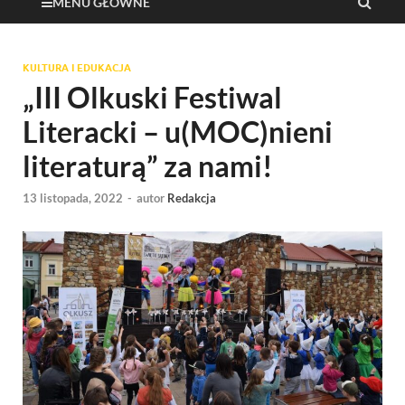
MENU GŁÓWNE
KULTURA I EDUKACJA
„III Olkuski Festiwal
Literacki – u(MOC)nieni
literaturą” za nami!
13 listopada, 2022
-
autor
Redakcja