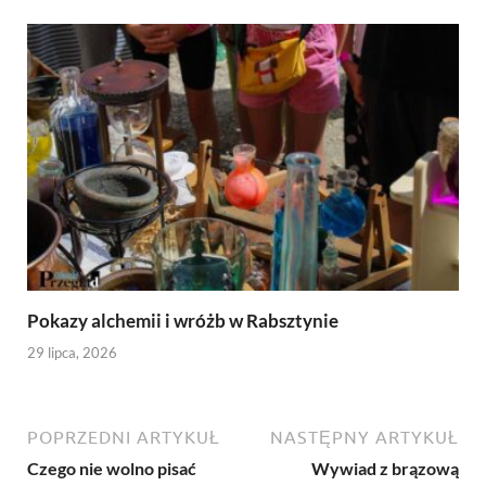
Pokazy alchemii i wróżb w Rabsztynie
29 lipca, 2026
POPRZEDNI ARTYKUŁ
NASTĘPNY ARTYKUŁ
Czego nie wolno pisać
Wywiad z brązową