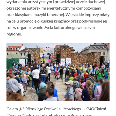
wydarzeniu artystycznym i prawdziwej uczcie duchowej,
okraszonej autorskimi energetycznymi kompozycjami
oraz klasykami muzyki tanecznej. Wszystkie imprezy miały
na celu promocję olkuskiej książnicy oraz podkreślenie jej
roli w organizowaniu życia kulturalnego w naszym
regionie.
Celem
„III Olkuskiego Festiwalu Literackiego – u(MOC)nieni
literaturą”
było na dodatek ukazanie Powiatowej