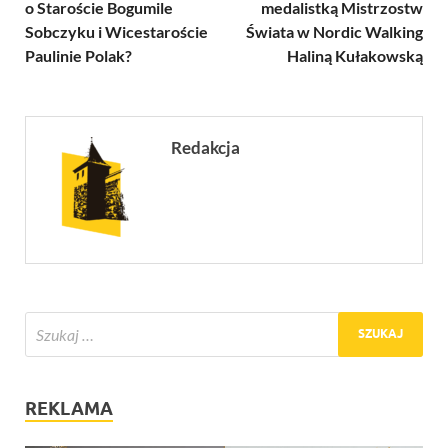
o Staroście Bogumile
medalistką Mistrzostw
Sobczyku i Wicestaroście
Świata w Nordic Walking
Paulinie Polak?
Haliną Kułakowską
Redakcja
REKLAMA