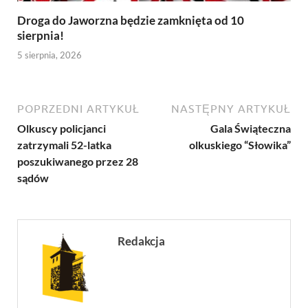
Droga do Jaworzna będzie zamknięta od 10
sierpnia!
5 sierpnia, 2026
POPRZEDNI ARTYKUŁ
NASTĘPNY ARTYKUŁ
Olkuscy policjanci
Gala Świąteczna
zatrzymali 52-latka
olkuskiego “Słowika”
poszukiwanego przez 28
sądów
Redakcja