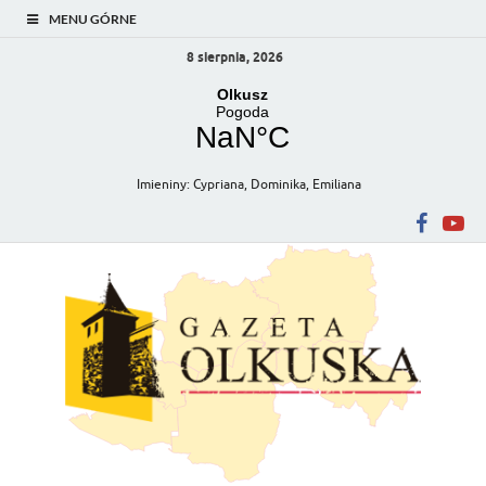
MENU GÓRNE
8 sierpnia, 2026
Imieniny
:
Cypriana
,
Dominika
,
Emiliana
Gazeta Olkuska