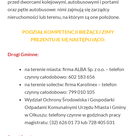
przed dworcami kolejowymi, autobusowymi i portami
oraz pętle autobusowe: nimi zajmują się zarządcy
nieruchomości lub terenu, na którym są one położone.
PODZIAŁ KOMPETENCJI BIEŻĄCEJ ZIMY
PREZENTUJE SIĘ NASTĘPUJĄCO:
Drogi Gminne:
na terenie miasta: firma ALBA Sp. z o.o. – telefon
czynny całodobowo: 602 183 656
na terenie sołectw: firma Karolinex – telefon
czynny całodobowo: 799 010 105
Wydział Ochrony Środowiska i Gospodarki
Odpadami Komunalnymi Urzędu Miasta i Gminy
w Olkuszu: telefony czynne w godzinach pracy
magistratu: (32) 626 01 73 lub 728 405 031