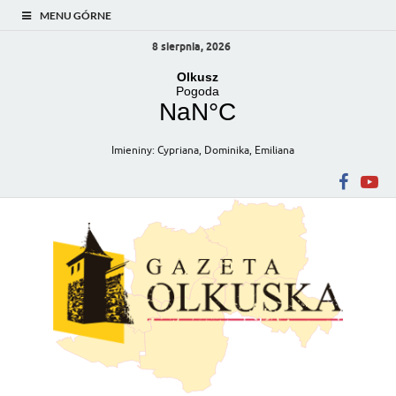
MENU GÓRNE
8 sierpnia, 2026
Imieniny
:
Cypriana
,
Dominika
,
Emiliana
Gazeta Olkuska