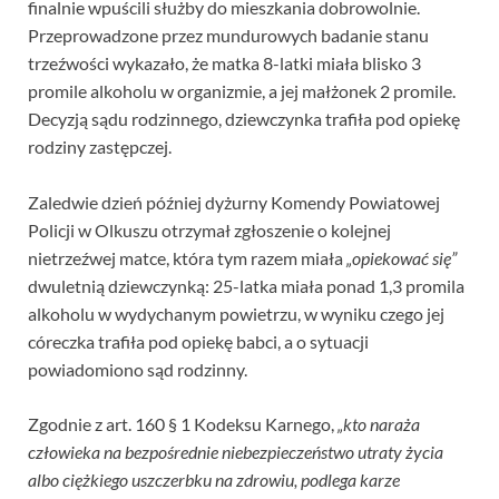
finalnie wpuścili służby do mieszkania dobrowolnie.
Przeprowadzone przez mundurowych badanie stanu
trzeźwości wykazało, że matka 8-latki miała blisko 3
promile alkoholu w organizmie, a jej małżonek 2 promile.
Decyzją sądu rodzinnego, dziewczynka trafiła pod opiekę
rodziny zastępczej.
Zaledwie dzień później dyżurny Komendy Powiatowej
Policji w Olkuszu otrzymał zgłoszenie o kolejnej
nietrzeźwej matce, która tym razem miała
„opiekować się”
dwuletnią dziewczynką: 25-latka miała ponad 1,3 promila
alkoholu w wydychanym powietrzu, w wyniku czego jej
córeczka trafiła pod opiekę babci, a o sytuacji
powiadomiono sąd rodzinny.
Zgodnie z art. 160 § 1 Kodeksu Karnego,
„kto naraża
człowieka na bezpośrednie niebezpieczeństwo utraty życia
albo ciężkiego uszczerbku na zdrowiu, podlega karze