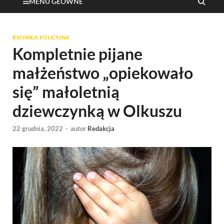
MENU GŁÓWNE
KRONIKA POLICYJNA
Kompletnie pijane
małżeństwo „opiekowało
się” małoletnią
dziewczynką w Olkuszu
22 grudnia, 2022
-
autor
Redakcja