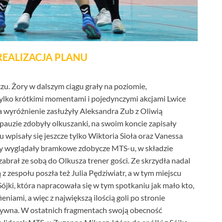
REALIZACJA PLANU
zu. Żory w dalszym ciągu grały na poziomie,
ylko krótkimi momentami i pojedynczymi akcjami Lwice
 wyróżnienie zasłużyły Aleksandra Zub z Oliwią
o pauzie zdobyły olkuszanki, na swoim koncie zapisały
wpisały się jeszcze tylko Wiktoria Sioła oraz Vanessa
ny wyglądały bramkowe zdobycze MTS-u, w składzie
zabrał ze sobą do Olkusza trener gości. Ze skrzydła nadal
ą z zespołu poszła też Julia Pędziwiatr, a w tym miejscu
ki, która napracowała się w tym spotkaniu jak mało kto,
niami, a więc z największą ilością goli po stronie
ektywna. W ostatnich fragmentach swoją obecność