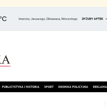
Imieniny
:
Januarego
,
Oktawiana
,
Wincentego
DYŻURY APTEK
Gazeta Olkuska
PUBLICYSTYKA I HISTORIA
SPORT
KRONIKA POLICYJNA
REKLAMA 