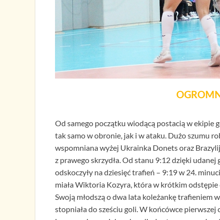
OGROMNA
Od samego początku wiodącą postacią w ekipie goś
tak samo w obronie, jak i w ataku. Dużo szumu ro
wspomniana wyżej Ukrainka Donets oraz Brazylijk
z prawego skrzydła. Od stanu 9:12 dzięki udanej
odskoczyły na dziesięć trafień – 9:19 w 24. min
miała Wiktoria Kozyra, która w krótkim odstępie 
Swoją młodszą o dwa lata koleżankę trafieniem 
stopniała do sześciu goli. W końcówce pierwszej 