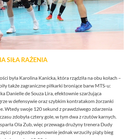
 SIŁA RAŻENIA
ci była Karolina Kanicka, która rządziła na obu kołach –
biły także zagraniczne piłkarki broniące barw MTS-u:
a Danielle de Souza Lira, efektownie szarżująca
 grze w defensywie oraz szybkim kontratakom żorzanki
ucie. Wtedy swoje 120 sekund z prawdziwego zdarzenia
czasu zdobyła cztery gole, w tym dwa z rzutów karnych.
wsparła Ola Zub, więc przewaga drużyny trenera Dudy
części przyjezdne ponownie jednak wrzuciły piąty bieg