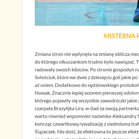
MISTERNA 
Zmiana stron nie wpłynęła na zmianę oblicza mec
do którego olkuszankom trudno było nawiązać. T
radowały swoich kibiców. Po stronie gospodyń na
Sołościuk, które we dwie z dziesięciu goli jakie p
aż osiem. Dodatkowo do sędziowskiego protokołu 
Nowak. Znacznie lepiej wzorem pierwszej odsło
którego pojawiły się wszystkie zawodniczki jakie 
szarpała Brazylijka Lira, w ślad za swoją partnerk
warto również wspomnieć nazwisko Aleksandry Sój
kończąc czwartkową rywalizację z siedmioma trafie
Ślązaczek. Nie dość, że efektowna to jeszcze ef