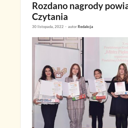
Rozdano nagrody powi
Czytania
30 listopada, 2022
-
autor
Redakcja