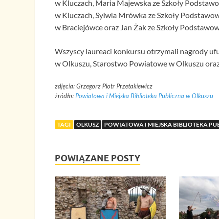
w Kluczach, Maria Majewska ze Szkoły Podstawo
w Kluczach, Sylwia Mrówka ze Szkoły Podstawow
w Braciejówce oraz Jan Żak ze Szkoły Podstawo
Wszyscy laureaci konkursu otrzymali nagrody uf
w Olkuszu, Starostwo Powiatowe w Olkuszu oraz
zdjęcia: Grzegorz Piotr Przetakiewicz
źródło:
Powiatowa i Miejska Biblioteka Publiczna w Olkuszu
TAGI
OLKUSZ
POWIATOWA I MIEJSKA BIBLIOTEKA PU
POWIĄZANE POSTY