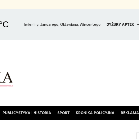
Imieniny
:
Januarego
,
Oktawiana
,
Wincentego
DYŻURY APTEK
Gazeta Olkuska
PUBLICYSTYKA I HISTORIA
SPORT
KRONIKA POLICYJNA
REKLAMA 