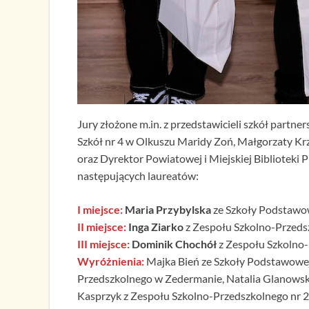
Jury złożone m.in. z przedstawicieli szkół partners
Szkół nr 4 w Olkuszu
Maridy Zoń
, Małgorzaty K
oraz Dyrektor Powiatowej i Miejskiej Biblioteki 
następujących laureatów:
I miejsce:
Maria Przybylska
ze Szkoły Podstawow
II miejsce:
Inga Ziarko
z Zespołu Szkolno-Przeds
III miejsce:
Dominik Chochół
z Zespołu Szkolno
Wyróżnienia:
Majka Bień ze Szkoły Podstawowej 
Przedszkolnego w Zedermanie, Natalia Glanowska
Kasprzyk z Zespołu Szkolno-Przedszkolnego nr 