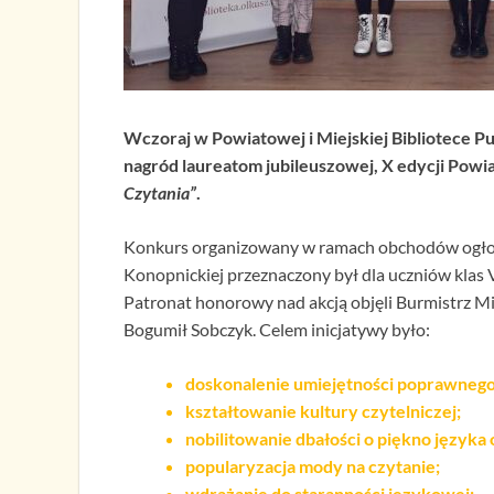
Wczoraj w Powiatowej i Miejskiej Bibliotece P
nagród laureatom jubileuszowej, X edycji Po
Czytania”
.
Konkurs organizowany w ramach obchodów ogłos
Konopnickiej przeznaczony był dla uczniów klas 
Patronat honorowy nad akcją objęli Burmistrz Mi
Bogumił Sobczyk. Celem inicjatywy było:
doskonalenie umiejętności poprawnego
kształtowanie kultury czytelniczej;
nobilitowanie dbałości o piękno języka 
popularyzacja mody na czytanie;
wdrażanie do staranności językowej;