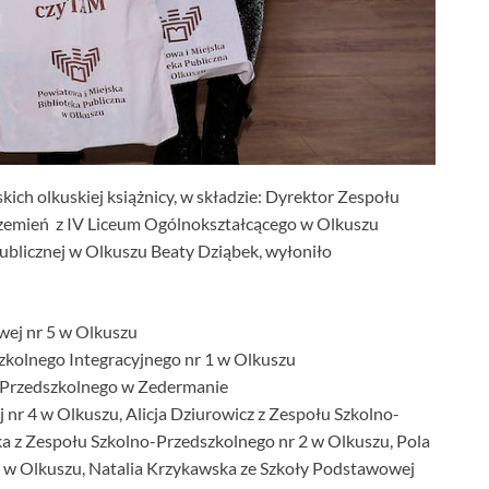
kich olkuskiej książnicy, w składzie:
Dyrektor Zespołu
rzemień z IV Liceum Ogólnokształcącego w Olkuszu
Publicznej w Olkuszu Beaty Dziąbek, wyłoniło
ej nr 5 w Olkuszu
zkolnego Integracyjnego nr 1 w Olkuszu
-Przedszkolnego w Zedermanie
nr 4 w Olkuszu, Alicja Dziurowicz z Zespołu Szkolno-
 z Zespołu Szkolno-Przedszkolnego nr 2 w Olkuszu, Pola
2 w Olkuszu, Natalia Krzykawska ze Szkoły Podstawowej