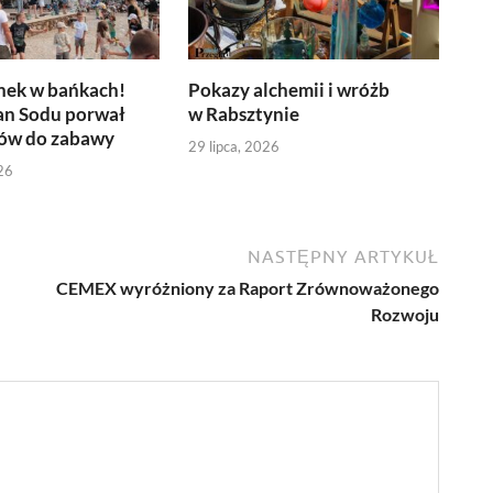
nek w bańkach!
Pokazy alchemii i wróżb
an Sodu porwał
w Rabsztynie
ów do zabawy
29 lipca, 2026
26
NASTĘPNY ARTYKUŁ
CEMEX wyróżniony za Raport Zrównoważonego
Rozwoju