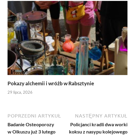
Pokazy alchemii i wróżb w Rabsztynie
29 lipca, 2026
POPRZEDNI ARTYKUŁ
NASTĘPNY ARTYKUŁ
Badanie Osteoporozy
Policjanci kradli dwa worki
w Olkuszu już 3 lutego
koksu z nasypu kolejowego