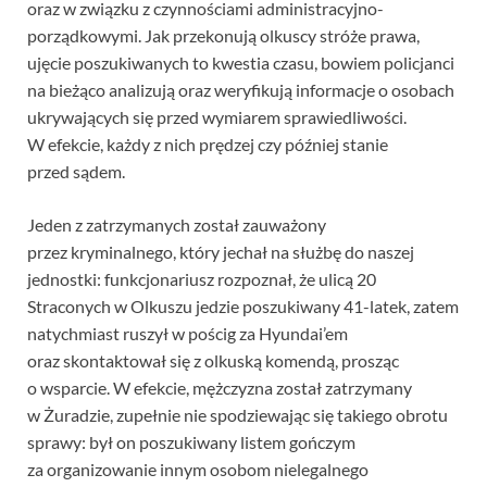
oraz w związku z czynnościami administracyjno-
porządkowymi. Jak przekonują olkuscy stróże prawa,
ujęcie poszukiwanych to kwestia czasu, bowiem policjanci
na bieżąco analizują oraz weryfikują informacje o osobach
ukrywających się przed wymiarem sprawiedliwości.
W efekcie, każdy z nich prędzej czy później stanie
przed sądem.
Jeden z zatrzymanych został zauważony
przez kryminalnego, który jechał na służbę do naszej
jednostki: funkcjonariusz rozpoznał, że ulicą 20
Straconych w Olkuszu jedzie poszukiwany 41-latek, zatem
natychmiast ruszył w pościg za Hyundai’em
oraz skontaktował się z olkuską komendą, prosząc
o wsparcie. W efekcie, mężczyzna został zatrzymany
w Żuradzie, zupełnie nie spodziewając się takiego obrotu
sprawy: był on poszukiwany listem gończym
za organizowanie innym osobom nielegalnego