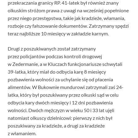
przekraczania granicy RP. 41-latek był również znany
olkuskim stróżom prawa z uwagi na wcześniej popełnione
przez niego przestępstwa, takie jak kradzieże, włamania,
rozboje czy fałszowanie dokumentów. Zatrzymany spędzi
teraz najbliższe 10 miesięcy w zakładzie karnym.
Drugi z poszukiwanych został zatrzymany
przez policjantów podczas kontroli drogowej
w Zedermanie, a w Kluczach funkcjonariusze schwytali
39-latka, który miał do odbycia karę 8 miesięcy
pozbawienia wolności za uchylanie się od płacenia
alimentów. W Bukownie mundurowi zatrzymali zaś 24-
latka, który był poszukiwany przez olkuski sąd w celu
odbycia kary dwóch miesięcy i 12 dni pozbawienia
wolności. Dwóch mężczyzn w wieku 50 i 33 lat ujęli
natomiast olkuscy dzielnicowi: pierwszy z nich był
poszukiwany za kradzieże, a drugi za kradzieże
z włamaniem.