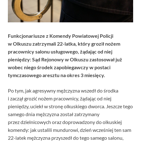
Funkcjonariusze z Komendy Powiatowej Policji
w Olkuszu zatrzymali 22-latka, który groził nożem
pracownicy salonu usługowego, żądając od niej
pieniędzy: Sąd Rejonowy w Olkuszu zastosował już
wobec niego środek zapobiegawczy w postaci
tymczasowego aresztu na okres 3 miesięcy.
Po tym, jak agresywny mężczyzna wszedł do środka
i zaczął grozić nożem pracownicy, żądając od niej
pieniędzy, uciekł w stronę olkuskiego dworca. Jeszcze tego
samego dnia mężczyzna został zatrzymany
przez dzielnicowych oraz doprowadzony do olkuskiej
komendy: jak ustalili mundurowi, dzień wcześniej ten sam
22-latek mężczyzna przyszedł do tego samego salonu,