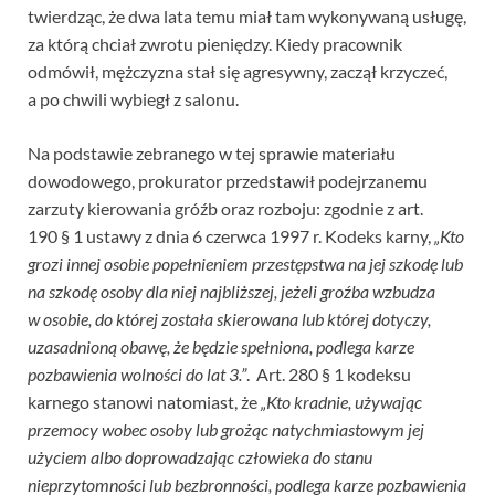
twierdząc, że dwa lata temu miał tam wykonywaną usługę,
za którą chciał zwrotu pieniędzy. Kiedy pracownik
odmówił, mężczyzna stał się agresywny, zaczął krzyczeć,
a po chwili wybiegł z salonu.
Na podstawie zebranego w tej sprawie materiału
dowodowego, prokurator przedstawił podejrzanemu
zarzuty kierowania gróźb oraz rozboju: zgodnie z art.
190 § 1 ustawy z dnia 6 czerwca 1997 r. Kodeks karny,
„Kto
grozi innej osobie popełnieniem przestępstwa na jej szkodę lub
na szkodę osoby dla niej najbliższej, jeżeli groźba wzbudza
w osobie, do której została skierowana lub której dotyczy,
uzasadnioną obawę, że będzie spełniona, podlega karze
pozbawienia wolności do lat 3.”
. Art. 280 § 1 kodeksu
karnego stanowi natomiast, że
„Kto kradnie, używając
przemocy wobec osoby lub grożąc natychmiastowym jej
użyciem albo doprowadzając człowieka do stanu
nieprzytomności lub bezbronności, podlega karze pozbawienia