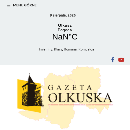
MENU GÓRNE
9 sierpnia, 2026
Imieniny
:
Klary
,
Romana
,
Romualda
Gazeta Olkuska