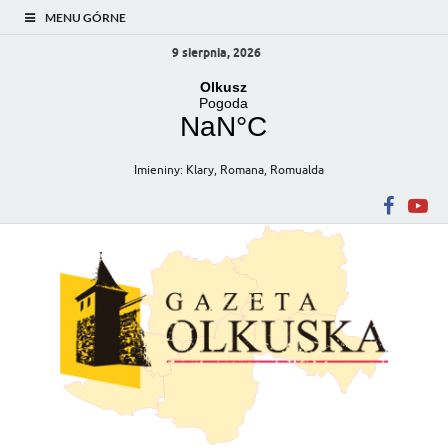
MENU GÓRNE
9 sierpnia, 2026
Imieniny
:
Klary
,
Romana
,
Romualda
Gazeta Olkuska