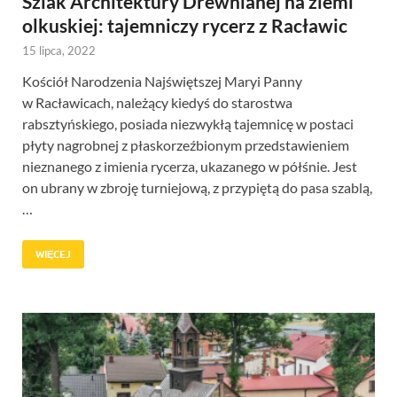
Szlak Architektury Drewnianej na ziemi
olkuskiej: tajemniczy rycerz z Racławic
15 lipca, 2022
Kościół Narodzenia Najświętszej Maryi Panny
w Racławicach, należący kiedyś do starostwa
rabsztyńskiego, posiada niezwykłą tajemnicę w postaci
płyty nagrobnej z płaskorzeźbionym przedstawieniem
nieznanego z imienia rycerza, ukazanego w półśnie. Jest
on ubrany w zbroję turniejową, z przypiętą do pasa szablą,
…
WIĘCEJ