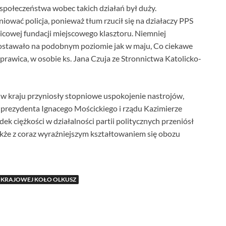
 społeczeństwa wobec takich działań był duży.
ować policja, ponieważ tłum rzucił się na działaczy PPS
nicowej fundacji miejscowego klasztoru. Niemniej
ostawało na podobnym poziomie jak w maju, Co ciekawe
prawica, w osobie ks. Jana Czuja ze Stronnictwa Katolicko-
 i w kraju przyniosły stopniowe uspokojenie nastrojów,
ez prezydenta Ignacego Mościckiego i rządu Kazimierze
ek ciężkości w działalności partii politycznych przeniósł
 także z coraz wyraźniejszym kształtowaniem się obozu
 KRAJOWEJ KOŁO OLKUSZ