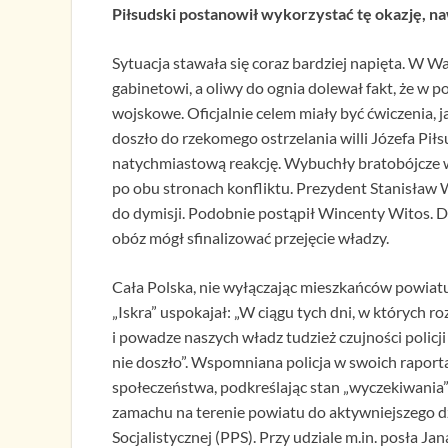
Piłsudski postanowił wykorzystać tę okazję, na
Sytuacja stawała się coraz bardziej napięta. W
gabinetowi, a oliwy do ognia dolewał fakt, że w
wojskowe. Oficjalnie celem miały być ćwiczenia, ja
doszło do rzekomego ostrzelania willi Józefa Pi
natychmiastową reakcję. Wybuchły bratobójcze wa
po obu stronach konfliktu. Prezydent Stanisław
do dymisji. Podobnie postąpił Wincenty Witos. Dz
obóz mógł sfinalizować przejęcie władzy.
Cała Polska, nie wyłączając mieszkańców powiatu 
„Iskra” uspokajał: „W ciągu tych dni, w których r
i powadze naszych władz tudzież czujności policji
nie doszło”. Wspomniana policja w swoich rapor
społeczeństwa, podkreślając stan „wyczekiwania
zamachu na terenie powiatu do aktywniejszego dzi
Socjalistycznej (PPS). Przy udziale m.in. posła Ja