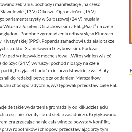
owano zebrania, pochody i manifestacje „na cześć
w Sławniowie (13 V) Olkuszu, Ogrodzieńcu (15 V)
ego parlamentarzysty w Sułoszowej (24 V) musiała
u Witosa z Józefem Ostachowskim z PSL „Piast” na czele
tę poglądom. Podobne zgromadzenia odbyły się w Kluczach
ty Kłyszyńskiej (PPS). Poparcia zamachowi udzielało także
nych struktur Stanisławem Grzybowskim. Podczas
6 V) padły niezwykle mocne słowa: „Witos winien wisieć
ła do Szyc (24 V) wyruszył pochód niosący na czele
rtii „Przyjaciel Ludu” m.in. przedstawiciele wsi Biały
słali do redakcji petycje za oddaniem Marszałkowi
uchu choć sporadycznie, występowali przedstawiciele PSL
je, że takie wydarzenia gromadziły od kilkudziesięciu
h treści nie różniły się od siebie zasadniczo. Krytykowano
miera zrzucając na nie całą winę za powstały konflikt,
 praw robotników i chłopów, przedstawiając przy tym