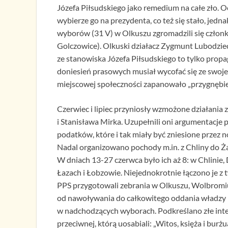
Józefa Piłsudskiego jako remedium na całe zło. 
wybierze go na prezydenta, co też się stało, jed
wyborów (31 V) w Olkuszu zgromadzili się członk
Golczowice). Olkuski działacz Zygmunt Lubodziec
ze stanowiska Józefa Piłsudskiego to tylko prop
doniesień prasowych musiał wycofać się ze swoj
miejscowej społeczności zapanowało „przygnębien
Czerwiec i lipiec przyniosły wzmożone działani
i Stanisława Mirka. Uzupełnili oni argumentacje 
podatków, które i tak miały być zniesione przez
Nadal organizowano pochody m.in. z Chliny do Żar
W dniach 13-27 czerwca było ich aż 8: w Chlinie,
Łazach i Łobzowie. Niejednokrotnie łączono je z 
PPS przygotowali zebrania w Olkuszu, Wolbromiu 
od nawoływania do całkowitego oddania władzy M
w nadchodzących wyborach. Podkreślano złe inten
przeciwnej, którą uosabiali: „Witos, księża i bur