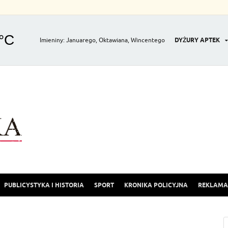
Imieniny
:
Januarego
,
Oktawiana
,
Wincentego
DYŻURY APTEK
Gazeta Olkuska
PUBLICYSTYKA I HISTORIA
SPORT
KRONIKA POLICYJNA
REKLAMA 