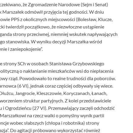
Oczekiwano, że Zgromadzenie Narodowe (Sejm i Senat)
nak Marszałek odmówił przyjęcia tej godności. W dniu
owie PPS z okolicznych miejscowości (Bolesław, Klucze,
ki twierdził początkowo, że niezwłoczne ustąpienie
aganda strony przeciwnej, niemniej wskutek napływających
ego stanowiska. W wyniku decyzji Marszałka wśród
ie i zaniepokojenie”.
a ze strony SCh w osobach Stanisława Grzybowskiego
polityczną o nakłanianie mieszkańców wsi do niepłacenia
 nowy rząd. Powodowało to realne trudności dla poborców.
nowca (6 VI), jednak coraz częściej odbywały się wiece.
 Dłużcu, Jangrocie, Kleszczowie, Koryczanach, Łanach,
tworzeniem struktur partyjnych. Z kolei przedstawiciele
i Ogrodzieńcu (27 VI). Przemawiający zaczęli odchodzić
arszałkowi na rzecz walki o pomyślny wynik partii
cje wobec słabszych (chłopa i robotnika) strony
żuazja”. Do agitacji próbowano wykorzystać również