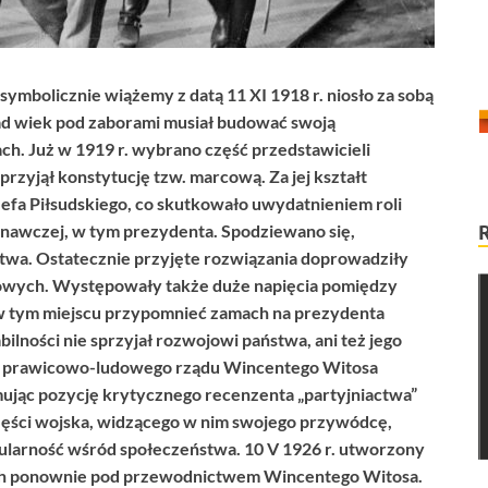
symbolicznie wiążemy z datą 11 XI 1918 r. niosło za sobą
ad wiek pod zaborami musiał budować swoją
h. Już w 1919 r. wybrano część przedstawicieli
przyjął konstytucję tzw. marcową. Za jej kształt
efa Piłsudskiego, co skutkowało uwydatnieniem roli
nawczej, w tym prezydenta. Spodziewano się,
twa. Ostatecznie przyjęte rozwiązania doprowadziły
owych. Występowały także duże napięcia pomiędzy
 w tym miejscu przypomnieć zamach na prezydenta
bilności nie sprzyjał rozwojowi państwa, ani też jego
iu prawicowo-ludowego rządu Wincentego Witosa
ajmując pozycję krytycznego recenzenta „partyjniactwa”
 części wojska, widzącego w nim swojego przywódcę,
pularność wśród społeczeństwa. 10 V 1926 r. utworzony
ch ponownie pod przewodnictwem Wincentego Witosa.