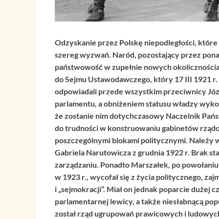
Odzyskanie przez Polskę niepodległości, które 
szereg wyzwań. Naród, pozostający przez pon
państwowość w zupełnie nowych okolicznościac
do Sejmu Ustawodawczego, który 17 III 1921 r. 
odpowiadali przede wszystkim przeciwnicy Józ
parlamentu, a obniżeniem statusu władzy wyko
że zostanie nim dotychczasowy Naczelnik Pańs
do trudności w konstruowaniu gabinetów rząd
poszczególnymi blokami politycznymi. Należy
Gabriela Narutowicza z grudnia 1922 r. Brak sta
zarządzaniu. Ponadto Marszałek, po powołan
w 1923 r., wycofał się z życia politycznego, z
i „sejmokracji”. Miał on jednak poparcie dużej
parlamentarnej lewicy, a także niesłabnącą po
został rząd ugrupowań prawicowych i ludowy