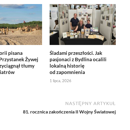
orii pisana
Śladami przeszłości. Jak
 Przystanek Żywej
pasjonaci z Bydlina ocalili
rzyciągnął tłumy
lokalną historię
iatrów
od zapomnienia
6
1 lipca, 2026
NASTĘPNY ARTYKUŁ
81. rocznica zakończenia II Wojny Światowej