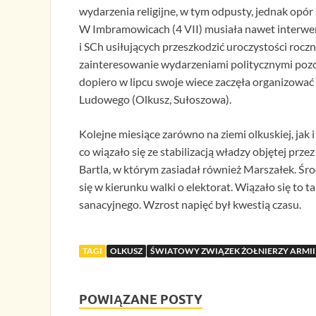
wydarzenia religijne, w tym odpusty, jednak opór
W Imbramowicach (4 VII) musiała nawet interweni
i SCh usiłujących przeszkodzić uroczystości rocz
zainteresowanie wydarzeniami politycznymi poz
dopiero w lipcu swoje wiece zaczęła organizować 
Ludowego (Olkusz, Sułoszowa).
Kolejne miesiące zarówno na ziemi olkuskiej, jak
co wiązało się ze stabilizacją władzy objętej prz
Bartla, w którym zasiadał również Marszałek. Środ
się w kierunku walki o elektorat. Wiązało się to
sanacyjnego. Wzrost napięć był kwestią czasu.
TAGI
OLKUSZ
ŚWIATOWY ZWIĄZEK ŻOŁNIERZY ARMII
POWIĄZANE POSTY