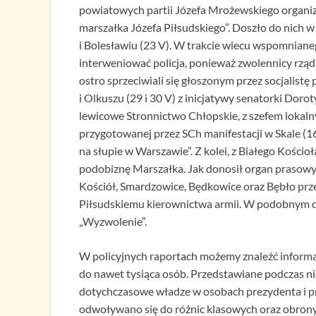
powiatowych partii Józefa Mrożewskiego organiz
marszałka Józefa Piłsudskiego”. Doszło do nich 
i Bolesławiu (23 V). W trakcie wiecu wspomnian
interweniować policja, ponieważ zwolennicy rząd
ostro sprzeciwiali się głoszonym przez socjalis
i Olkuszu (29 i 30 V) z inicjatywy senatorki Doro
lewicowe Stronnictwo Chłopskie, z szefem lokal
przygotowanej przez SCh manifestacji w Skale (1
na słupie w Warszawie”. Z kolei, z Białego Kościo
podobiznę Marszałka. Jak donosił organ prasowy pa
Kościół, Smardzowice, Będkowice oraz Bębło prze
Piłsudskiemu kierownictwa armii. W podobnym d
„Wyzwolenie”.
W policyjnych raportach możemy znaleźć informac
do nawet tysiąca osób. Przedstawiane podczas nic
dotychczasowe władze w osobach prezydenta i pre
odwoływano się do różnic klasowych oraz obrony