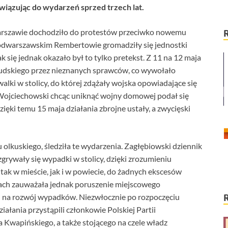
wiązując do wydarzeń sprzed trzech lat.
 Warszawie dochodziło do protestów przeciwko nowemu
 podwarszawskim Rembertowie gromadziły się jednostki
k się jednak okazało był to tylko pretekst. Z 11 na 12 maja
łsudskiego przez nieznanych sprawców, co wywołało
lki w stolicy, do której zdążały wojska opowiadające się
 Wojciechowski chcąc uniknąć wojny domowej podał się
ięki temu 15 maja działania zbrojne ustały, a zwycięski
olkuskiego, śledziła te wydarzenia. Zagłębiowski dziennik
ozgrywały się wypadki w stolicy, dzięki zrozumieniu
 tak w mieście, jak i w powiecie, do żadnych ekscesów
tach zauważała jednak poruszenie miejscowego
” na rozwój wypadków. Niezwłocznie po rozpoczęciu
ałania przystąpili członkowie Polskiej Partii
na Kwapińskiego, a także stojącego na czele władz