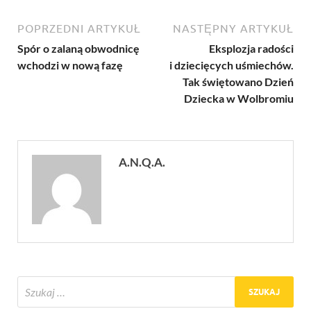
POPRZEDNI ARTYKUŁ
NASTĘPNY ARTYKUŁ
Spór o zalaną obwodnicę
Eksplozja radości
wchodzi w nową fazę
i dziecięcych uśmiechów.
Tak świętowano Dzień
Dziecka w Wolbromiu
A.N.Q.A.