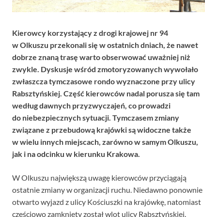
Kierowcy korzystający z drogi krajowej nr 94
w Olkuszu przekonali się w ostatnich dniach, że nawet
dobrze znaną trasę warto obserwować uważniej niż
zwykle. Dyskusje wśród zmotoryzowanych wywołało
zwłaszcza tymczasowe rondo wyznaczone przy ulicy
Rabsztyńskiej. Część kierowców nadal porusza się tam
według dawnych przyzwyczajeń, co prowadzi
do niebezpiecznych sytuacji. Tymczasem zmiany
związane z przebudową krajówki są widoczne także
w wielu innych miejscach, zarówno w samym Olkuszu,
jak i na odcinku w kierunku Krakowa.
W Olkuszu największą uwagę kierowców przyciągają
ostatnie zmiany w organizacji ruchu. Niedawno ponownie
otwarto wyjazd z ulicy Kościuszki na krajówkę, natomiast
częściowo zamknięty został wlot ulicy Rabsztyńskiej.