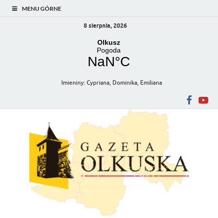
MENU GÓRNE
8 sierpnia, 2026
Imieniny
:
Cypriana
,
Dominika
,
Emiliana
Gazeta Olkuska